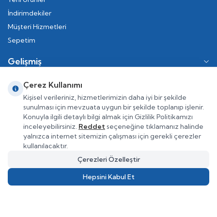
İndirimdekiler
Müşteri Hizmetleri
Sepetim
Gelişmiş
Mağazalar & Bayiler
Çerez Kullanımı
Cari Ödeme
Kişisel verileriniz, hizmetlerimizin daha iyi bir şekilde
sunulması için mevzuata uygun bir şekilde toplanıp işlenir.
Konuyla ilgili detaylı bilgi almak için Gizlilik Politikamızı
inceleyebilirsiniz.
Reddet
seçeneğine tıklamanız halinde
yalnızca internet sitemizin çalışması için gerekli çerezler
kullanılacaktır.
Çerezleri Özelleştir
Hepsini Kabul Et
1.700,00
TL
Sepete Ekle