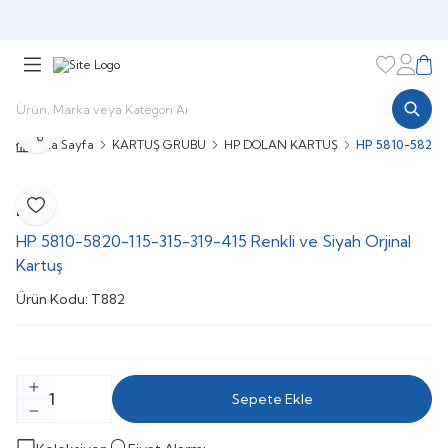
3000 TL ve Üzeri Alışverişinizde Kargo Bedava
Favorileri
Hesabı
Sepe
Paylaş
Ana Sayfa
KARTUŞ GRUBU
HP DOLAN KARTUŞ
HP 5810-5820-11
HP
Favoriye Ekle
HP 5810-5820-115-315-319-415 Renkli ve Siyah Orjinal
Kartuş
Ürün Kodu:
T882
Sepete Ekle