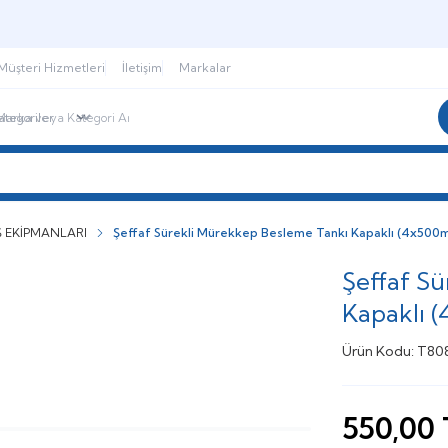
3000 TL ve Üzeri Alışverişinizde Kargo Bedava
Müşteri Hizmetleri
İletişim
Markalar
imli Ürünler
Yeni Gelenler
 EKİPMANLARI
Şeffaf Sürekli Mürekkep Besleme Tankı Kapaklı (4x500m
Şeffaf S
Kapaklı 
Ürün Kodu:
T80
550,00