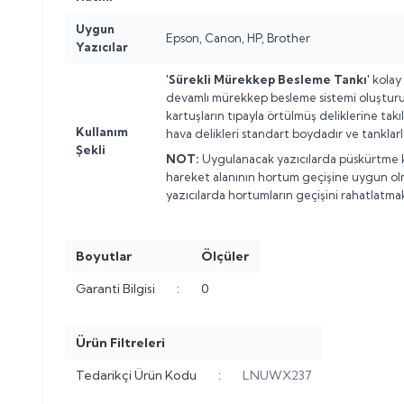
Uygun
Epson, Canon, HP, Brother
Yazıcılar
'Sürekli Mürekkep Besleme Tankı'
kolay 
devamlı mürekkep besleme sistemi oluşturulu
kartuşların tıpayla örtülmüş deliklerine takı
Kullanım
hava delikleri standart boydadır ve tanklar
Şekli
NOT:
Uygulanacak yazıcılarda püskürtme ka
hareket alanının hortum geçişine uygun ol
yazıcılarda hortumların geçişini rahatlatma
Boyutlar
Ölçüler
Garanti Bilgisi
:
0
Ürün Filtreleri
Tedarikçi Ürün Kodu
:
LNUWX237