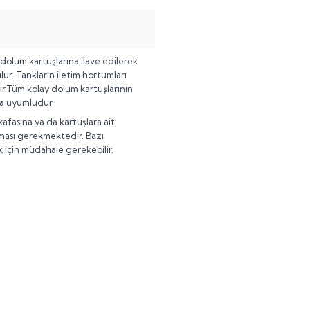
dolum kartuşlarına ilave edilerek
r. Tankların iletim hortumları
lır.Tüm kolay dolum kartuşlarının
la uyumludur.
fasına ya da kartuşlara ait
ması gerekmektedir. Bazı
k için müdahale gerekebilir.