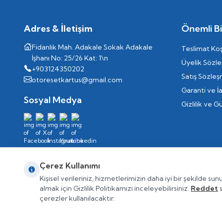
Adres & İletişim
Önemli Bil
Fidanlık Mah. Adakale Sokak Adakale
Teslimat Koş
İşhanı No: 25/26 Kat: 1\n
Üyelik Sözl
+903124350202
Satış Sözleş
otoresetkartus@gmail.com
Garanti ve İ
Sosyal Medya
Gizlilik ve G
Çerez Kullanımı
Kişisel verileriniz, hizmetlerimizin daha iyi bir şekilde sun
almak için Gizlilik Politikamızı inceleyebilirsiniz.
Reddet
s
çerezler kullanılacaktır.