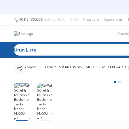
+903124350202
(Haftaiçi 08:00 - 18:00)
Anasayfa
Siparişlerim
Ürün Liste
Tüm Kategoriler
Telefonla Sipariş
İndir
Ana Sayfa
BİTMEYEN KARTUŞ SİSTEMİ
BİTMEYEN KARTUŞ
Paylaş