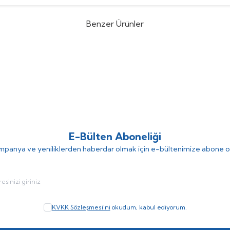
Benzer Ürünler
 Sistemi Bağlantı Hortumu 1m 5
Besleme Sistemi Bağlant
renk
(0)
(0)
0
TL
75,00
TL
E-Bülten Aboneliği
panya ve yeniliklerden haberdar olmak için e-bültenimize abone o
KVKK Sözleşmesi'ni
okudum, kabul ediyorum.