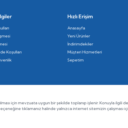
giler
Hızlı Erişim
ulları
Anasayfa
eşmesi
Yeni Ürünler
mesi
İndirimdekiler
ade Koşulları
Müşteri Hizmetleri
üvenlik
Sepetim
ulması için mevzuata uygun bir şekilde toplanıp işlenir. Konuyla ilgili det
eçeneğine tıklamanız halinde yalnızca internet sitemizin çalışması iç